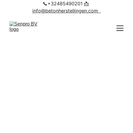
📞+32485490201 📩 
info@betonherstellingen.com  
Reiniging van 
Kruipruimte in 
Geldrop
In Geldrop hebben we een 
kruipruimte volledig gereinigd door 