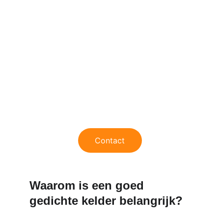
cementering, injecties en 
drainage-oplossingen.
Wij zorgen ervoor dat uw kelder 
opnieuw 
droog, veilig en 
langdurig beschermd
 blijft tegen 
alle vormen van vocht en 
grondwaterdruk.
Contact
Waarom is een goed 
gedichte kelder belangrijk?