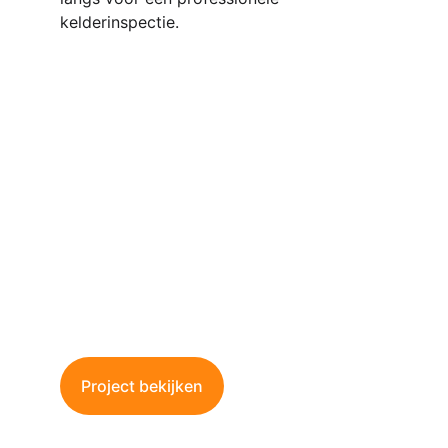
kelderinspectie.
Waterdichting van 
Volledige Kelder
Bescherm uw kelder tegen vocht en 
wateroverlast met onze professionele 
waterdichtingsoplossingen.
Project bekijken