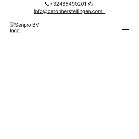
📞+32485490201 📩 
info@betonherstellingen.com  
Kelder Waterdichting in 
Cranendonck en Omgeving 
– Door Senpro BV
Ervaart u vocht-, lek- of 
waterproblemen in uw kelder in 
Cranendonck en omgeving
?
Senpro BV is gespecialiseerd in 
duurzame kelder waterdichting, 