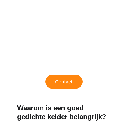
waterdichting, cementering, 
injecties en drainage-
oplossingen.
Wij zorgen ervoor dat uw kelder 
opnieuw 
droog, gezond en 
langdurig beschermd
 blijft tegen 
vocht en grondwaterdruk.
Contact
Waarom is een goed 
gedichte kelder belangrijk?