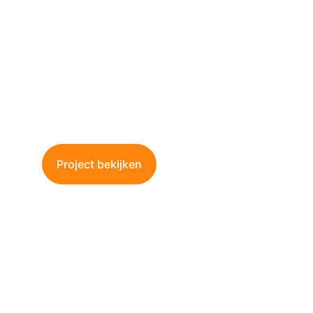
Weert
Bescherm uw kelder tegen vocht en 
wateroverlast met onze professionele 
waterdichtingsoplossingen.
Project bekijken