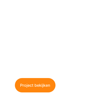
Waterdichting van 
Volledige Kelder
Bescherm uw kelder tegen vocht en 
wateroverlast met onze professionele 
waterdichtingsoplossingen.
Project bekijken