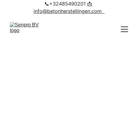
📞+32485490201 📩 
info@betonherstellingen.com  
Kelder Waterdichting in 
Asten en Omgeving – Door 
Senpro BV
Ervaart u vocht-, lek- of 
waterproblemen in uw kelder in 
Asten en omgeving
?
Senpro BV is gespecialiseerd in 
professionele kelder 