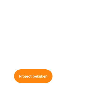
Kleder Waterdichting Te 
Weert
Bescherm uw kelder tegen vocht en 
wateroverlast met onze professionele 
waterdichtingsoplossingen.
Project bekijken