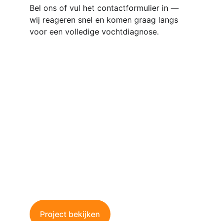
Bel ons of vul het contactformulier in — 
wij reageren snel en komen graag langs 
voor een volledige vochtdiagnose.
Waterdichting van 
Volledige Kelder
Bescherm uw kelder tegen vocht en 
wateroverlast met onze professionele 
waterdichtingsoplossingen.
Project bekijken