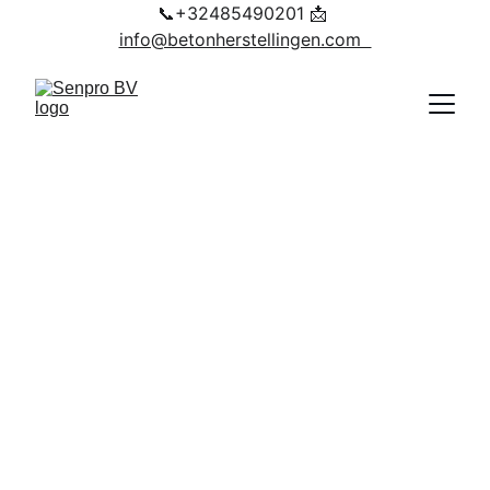
📞+32485490201 📩 
info@betonherstellingen.com  
Kelder Waterdichting in 
Arnhem en Omgeving – 
Door Senpro BV
Heeft u last van vocht, lekkage of 
waterproblemen in uw kelder in 
Arnhem en omgeving
?
Senpro BV is gespecialiseerd in 
duurzame kelder waterdichting, 