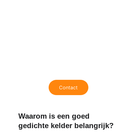
cementering, injecties en 
drainage-systemen.
Wij zorgen ervoor dat uw kelder 
opnieuw 
droog, veilig en 
langdurig beschermd
 blijft tegen 
vochtinsijpeling en 
grondwaterdruk.
Contact
Waarom is een goed 
gedichte kelder belangrijk?