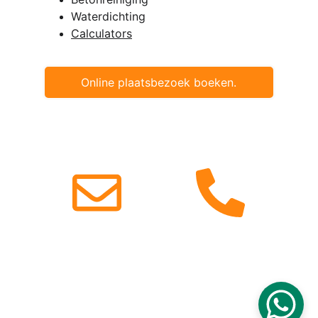
Waterdichting 
Calculators
Online plaatsbezoek boeken.
© 2019. Senpro Bv
Gegevens
BTW: BE0738718841
Tel: +32485490201
Email: 
info@betonherstellingen.com