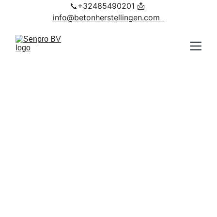
📞+32485490201 📩 
info@betonherstellingen.com  
Herstelling van 
betonpanelen 
boven garages 
in Lommel, 
België